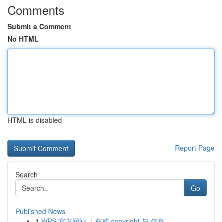
Comments
Submit a Comment
No HTML
HTML is disabled
Report Page
Search
Go
Published News
1
WPS 官方网站 ：权威 copyright 与 信息