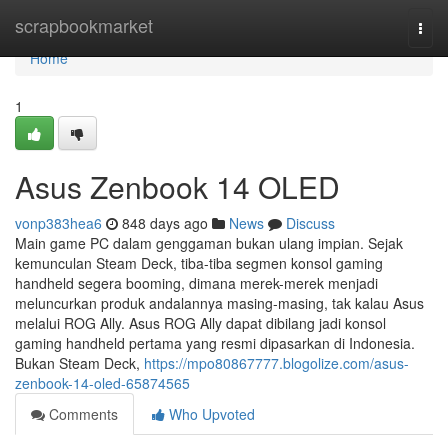
Home
scrapbookmarket
Togg
navi
Home
1
Asus Zenbook 14 OLED
vonp383hea6
848 days ago
News
Discuss
Main game PC dalam genggaman bukan ulang impian. Sejak
kemunculan Steam Deck, tiba-tiba segmen konsol gaming
handheld segera booming, dimana merek-merek menjadi
meluncurkan produk andalannya masing-masing, tak kalau Asus
melalui ROG Ally. Asus ROG Ally dapat dibilang jadi konsol
gaming handheld pertama yang resmi dipasarkan di Indonesia.
Bukan Steam Deck,
https://mpo80867777.blogolize.com/asus-
zenbook-14-oled-65874565
Comments
Who Upvoted