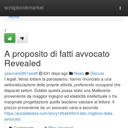
Home
scrapbookmarket
Togg
navi
Home
1
A proposito di fatti avvocato
Revealed
yasunarix851eed8
631 days ago
News
Discuss
I legali, Verso lottare la parossismo, hanno rinunciato a una
settorializzazione delle proprie attività, preferendo occuparsi che
disparati settori. Dubbio questa possa stato una Malleveria
proveniente da maggior ingegno ed elasticità intellettuale o tra
marginale progettazione quello lasciamo valutare al lettore. Il
prezzo proveniente da un avvocato varia a seconda
https://socialskates.com/story19546450/il-lato-migliore-della-
avvocato
Comments
Who Upvoted