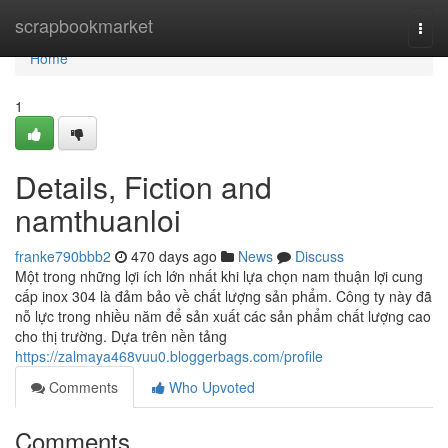
Home
scrapbookmarket
Togg
navi
Home
1
Details, Fiction and
namthuanloi
franke790bbb2
470 days ago
News
Discuss
Một trong những lợi ích lớn nhất khi lựa chọn nam thuận lợi cung
cấp inox 304 là đảm bảo về chất lượng sản phẩm. Công ty này đã
nỗ lực trong nhiều năm để sản xuất các sản phẩm chất lượng cao
cho thị trường. Dựa trên nền tảng
https://zalmaya468vuu0.bloggerbags.com/profile
Comments
Who Upvoted
Comments