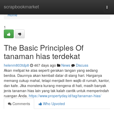
Home
scrapbookmarket
Togg
navi
Home
1
The Basic Principles Of
tanaman hias terdekat
helenm803tdp8
467 days ago
News
Discuss
Akan melipat ke atas seperti gerakan tangan yang sedang
berdoa. Daunnya akan kembali datar di siang hari. Harganya
memang cukup mahal, tetapi menjadi item wajib di rumah, kantor,
dan kafe. Jika monstera kurang mengena di hati, masih banyak
jenis tanaman hias lain yang tak kalah cantik untuk memperindah
ruangan Anda.
https://www.propertyday.id/tag/tanaman-hias/
Comments
Who Upvoted