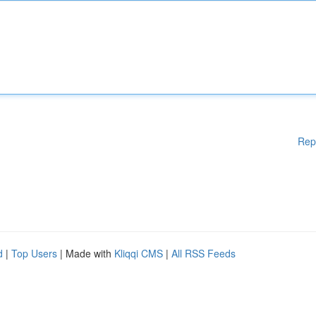
Rep
d
|
Top Users
| Made with
Kliqqi CMS
|
All RSS Feeds