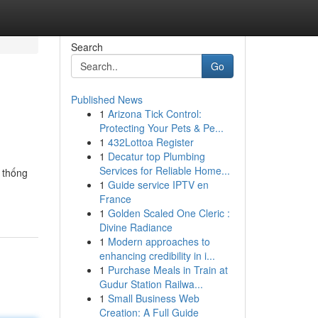
Search
Go
Published News
1
Arizona Tick Control:
Protecting Your Pets & Pe...
1
432Lottoa Register
1
Decatur top Plumbing
Services for Reliable Home...
 thống
1
Guide service IPTV en
France
1
Golden Scaled One Cleric :
Divine Radiance
1
Modern approaches to
enhancing credibility in i...
1
Purchase Meals in Train at
Gudur Station Railwa...
1
Small Business Web
Creation: A Full Guide