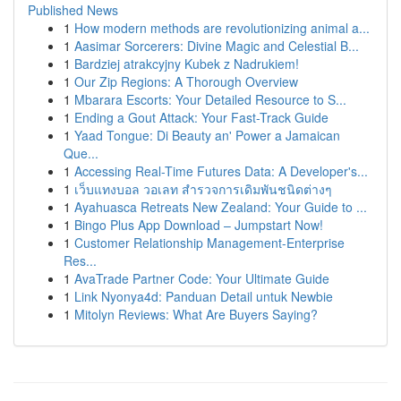
Published News
1
How modern methods are revolutionizing animal a...
1
Aasimar Sorcerers: Divine Magic and Celestial B...
1
Bardziej atrakcyjny Kubek z Nadrukiem!
1
Our Zip Regions: A Thorough Overview
1
Mbarara Escorts: Your Detailed Resource to S...
1
Ending a Gout Attack: Your Fast-Track Guide
1
Yaad Tongue: Di Beauty an' Power a Jamaican
Que...
1
Accessing Real-Time Futures Data: A Developer's...
1
เว็บแทงบอล วอเลท สำรวจการเดิมพันชนิดต่างๆ
1
Ayahuasca Retreats New Zealand: Your Guide to ...
1
Bingo Plus App Download – Jumpstart Now!
1
Customer Relationship Management-Enterprise
Res...
1
AvaTrade Partner Code: Your Ultimate Guide
1
Link Nyonya4d: Panduan Detail untuk Newbie
1
Mitolyn Reviews: What Are Buyers Saying?