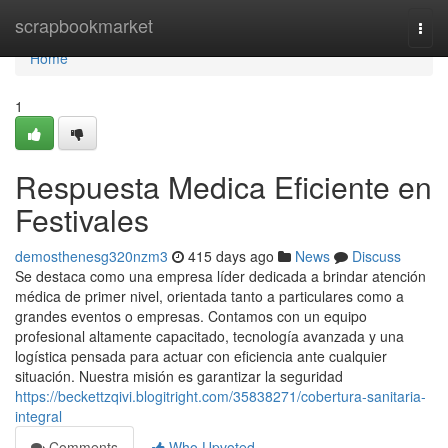
Home
scrapbookmarket
Togg
navi
Home
1
Respuesta Medica Eficiente en
Festivales
demosthenesg320nzm3
415 days ago
News
Discuss
Se destaca como una empresa líder dedicada a brindar atención
médica de primer nivel, orientada tanto a particulares como a
grandes eventos o empresas. Contamos con un equipo
profesional altamente capacitado, tecnología avanzada y una
logística pensada para actuar con eficiencia ante cualquier
situación. Nuestra misión es garantizar la seguridad
https://beckettzqivi.blogitright.com/35838271/cobertura-sanitaria-
integral
Comments
Who Upvoted