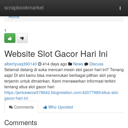
Home
scrapbookmarket
Togg
navi
Home
1
Website Slot Gacor Hari Ini
albertyusq390140
414 days ago
News
Discuss
Selamat datang di suka mencari mesin slot gacor hari ini? Tenang
saja! Di sini kamu bisa menemukan berbagai pilihan slot yang
terjamin untuk dimainkan. Kami menawarkan informasi terkini
tentang situs slot gacor hari
https://janicewcce578642.blogrelation.com/42077985/situs-slot-
gacor-hari-ini
Comments
Who Upvoted
Comments