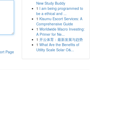
New Study Buddy
1
I am being programmed to
be a ethical and ...
1
Kisumu Escort Services: A
Comprehensive Guide
1
Worldwide Macro Investing:
A Primer for Ne...
1
开云体育：最新发展与趋势
1
What Are the Benefits of
Utility Scale Solar O&...
ort Page