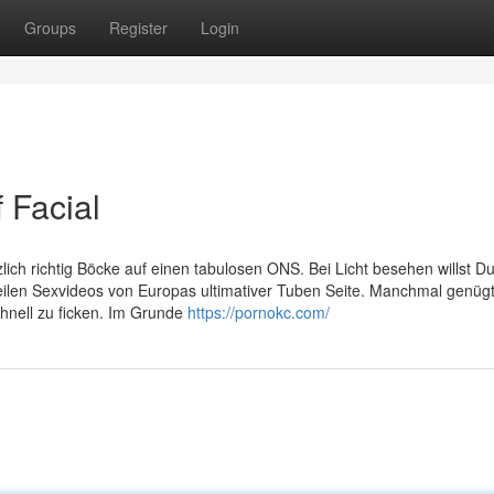
Groups
Register
Login
 Facial
zlich richtig Böcke auf einen tabulosen ONS. Bei Licht besehen willst D
ilen Sexvideos von Europas ultimativer Tuben Seite. Manchmal genüg
schnell zu ficken. Im Grunde
https://pornokc.com/