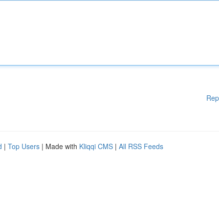
Rep
d
|
Top Users
| Made with
Kliqqi CMS
|
All RSS Feeds