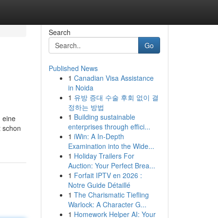
Search
Go
Published News
1
Canadian Visa Assistance
in Noida
1
유방 증대 수술 후회 없이 결
정하는 방법
1
Building sustainable
u eine
enterprises through effici...
t schon
1
iWin: A In-Depth
Examination into the Wide...
1
Holiday Trailers For
Auction: Your Perfect Brea...
1
Forfait IPTV en 2026 :
Notre Guide Détaillé
1
The Charismatic Tiefling
Warlock: A Character G...
1
Homework Helper AI: Your