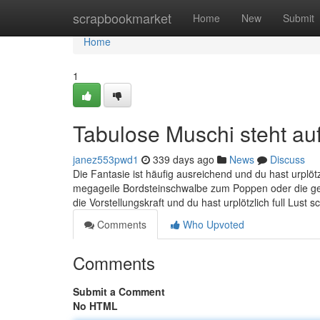
Home
scrapbookmarket
Home
New
Submit
Home
1
Tabulose Muschi steht auf
janez553pwd1
339 days ago
News
Discuss
Die Fantasie ist häufig ausreichend und du hast urplöt
megageile Bordsteinschwalbe zum Poppen oder die ge
die Vorstellungskraft und du hast urplötzlich full Lust 
Comments
Who Upvoted
Comments
Submit a Comment
No HTML