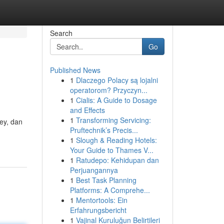
Search
Go
Published News
1
Dlaczego Polacy są lojalni
operatorom? Przyczyn...
1
Cialis: A Guide to Dosage
and Effects
1
Transforming Servicing:
ey, dan
Pruftechnik’s Precis...
1
Slough & Reading Hotels:
Your Guide to Thames V...
1
Ratudepo: Kehidupan dan
Perjuangannya
1
Best Task Planning
Platforms: A Comprehe...
1
Mentortools: Ein
Erfahrungsbericht
1
Vajinal Kuruluğun Belirtileri