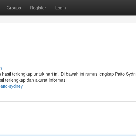
Groups
Register
Login
ss
sil terlengkap untuk hari ini. Di bawah ini rumus lengkap Paito Sydn
 terlengkap dan akurat Informasi
paito-sydney