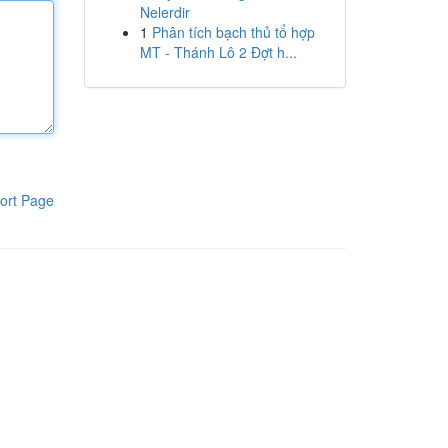
Nelerdir
1
Phân tích bạch thủ tổ hợp
MT - Thánh Lô 2 Đợt h...
ort Page