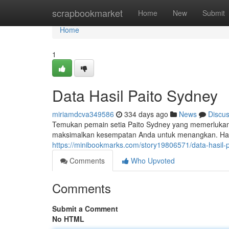
Home
scrapbookmarket
Home
New
Submit
Home
1
Data Hasil Paito Sydney
miriamdcva349586
334 days ago
News
Discu
Temukan pemain setia Paito Sydney yang memerlukan ha
maksimalkan kesempatan Anda untuk menangkan. Hasil
https://minibookmarks.com/story19806571/data-hasil-
Comments
Who Upvoted
Comments
Submit a Comment
No HTML