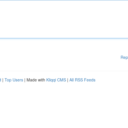
Rep
d
|
Top Users
| Made with
Kliqqi CMS
|
All RSS Feeds