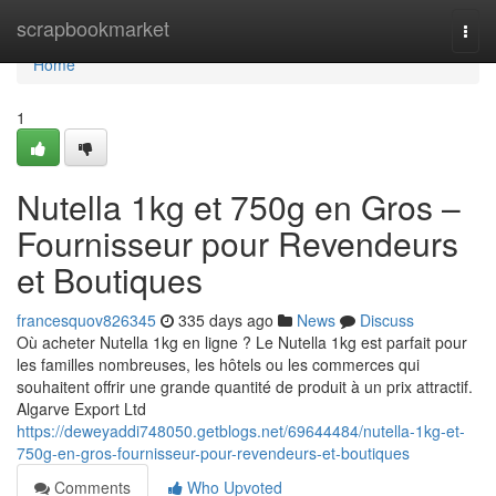
Home
scrapbookmarket
Togg
navi
Home
1
Nutella 1kg et 750g en Gros –
Fournisseur pour Revendeurs
et Boutiques
francesquov826345
335 days ago
News
Discuss
Où acheter Nutella 1kg en ligne ? Le Nutella 1kg est parfait pour
les familles nombreuses, les hôtels ou les commerces qui
souhaitent offrir une grande quantité de produit à un prix attractif.
Algarve Export Ltd
https://deweyaddi748050.getblogs.net/69644484/nutella-1kg-et-
750g-en-gros-fournisseur-pour-revendeurs-et-boutiques
Comments
Who Upvoted