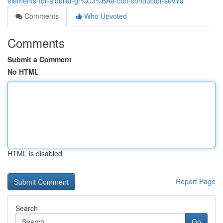
elements-for-alquiler-gr%C3%BAa-con-conductor-sevilla
Comments
Who Upvoted
Comments
Submit a Comment
No HTML
HTML is disabled
Report Page
Search
Go