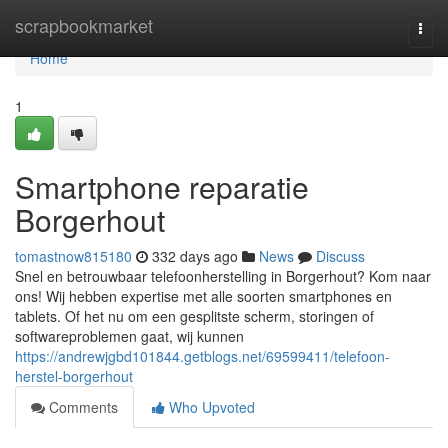
Home
scrapbookmarket
Togg
navi
Home
1
Smartphone reparatie
Borgerhout
tomastnow815180
332 days ago
News
Discuss
Snel en betrouwbaar telefoonherstelling in Borgerhout? Kom naar
ons! Wij hebben expertise met alle soorten smartphones en
tablets. Of het nu om een gesplitste scherm, storingen of
softwareproblemen gaat, wij kunnen
https://andrewjgbd101844.getblogs.net/69599411/telefoon-
herstel-borgerhout
Comments
Who Upvoted