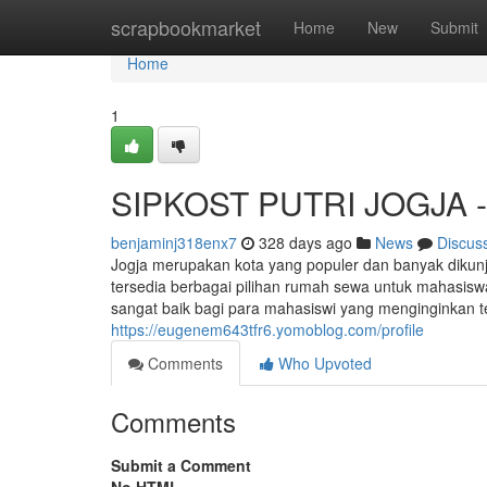
Home
scrapbookmarket
Home
New
Submit
Home
1
SIPKOST PUTRI JOGJA - Op
benjaminj318enx7
328 days ago
News
Discus
Jogja merupakan kota yang populer dan banyak dikunj
tersedia berbagai pilihan rumah sewa untuk mahasiswa,
sangat baik bagi para mahasiswi yang menginginkan t
https://eugenem643tfr6.yomoblog.com/profile
Comments
Who Upvoted
Comments
Submit a Comment