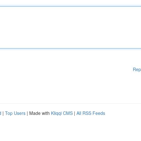
Rep
d
|
Top Users
| Made with
Kliqqi CMS
|
All RSS Feeds