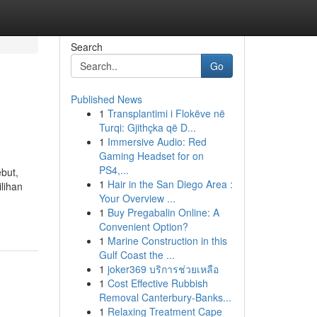
Search
Go
Published News
1
Transplantimi i Flokëve në
Turqi: Gjithçka që D...
1
Immersive Audio: Red
Gaming Headset for on
PS4,...
but,
1
Hair in the San Diego Area :
lihan
Your Overview ...
1
Buy Pregabalin Online: A
Convenient Option?
1
Marine Construction in this
Gulf Coast the ...
1
joker369 บริการช่วยเหลือ
1
Cost Effective Rubbish
Removal Canterbury-Banks...
1
Relaxing Treatment Cape