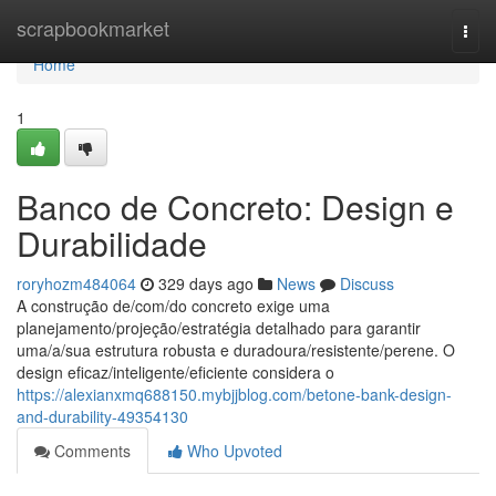
Home
scrapbookmarket
Togg
navi
Home
1
Banco de Concreto: Design e
Durabilidade
roryhozm484064
329 days ago
News
Discuss
A construção de/com/do concreto exige uma
planejamento/projeção/estratégia detalhado para garantir
uma/a/sua estrutura robusta e duradoura/resistente/perene. O
design eficaz/inteligente/eficiente considera o
https://alexianxmq688150.mybjjblog.com/betone-bank-design-
and-durability-49354130
Comments
Who Upvoted