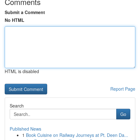
Comments
Submit a Comment
No HTML
HTML is disabled
Report Page
Search
Go
Published News
1
Book Cuisine on Railway Journeys at Pt. Deen Da...