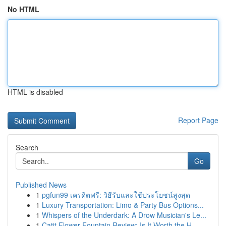
No HTML
HTML is disabled
Report Page
Search
Go
Published News
1
pgfun99 เครดิตฟรี: วิธีรับและใช้ประโยชน์สูงสุด
1
Luxury Transportation: Limo & Party Bus Options...
1
Whispers of the Underdark: A Drow Musician's Le...
1
Catit Flower Fountain Review: Is It Worth the H...