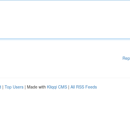
Rep
d
|
Top Users
| Made with
Kliqqi CMS
|
All RSS Feeds