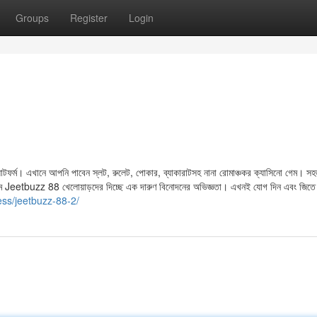
Groups
Register
Login
যাটফর্ম। এখানে আপনি পাবেন স্লট, রুলেট, পোকার, ব্যাকারাটসহ নানা রোমাঞ্চকর ক্যাসিনো গেম। স
াধ্যমে Jeetbuzz 88 খেলোয়াড়দের দিচ্ছে এক দারুণ বিনোদনের অভিজ্ঞতা। এখনই যোগ দিন এবং জিতে
ess/jeetbuzz-88-2/