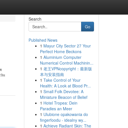
Search
Go
Published News
1
Mayur City Sector 27 Your
Perfect Home Beckons
1
Aluminium Computer
Numerical Control Machinin...
1
老王VPNcopyright：最新版
হজ
本与安装指南
 নিন
1
Take Control of Your
Health: A Look at Blood Pr...
1
Small Folk Devotee: A
Miniature Beacon of Belief
1
Hotel Tropea: Dein
Paradies an Meer
1
Ulubione opakowania do
fingerfoodu - idealny wy...
1
Achieve Radiant Skin: The