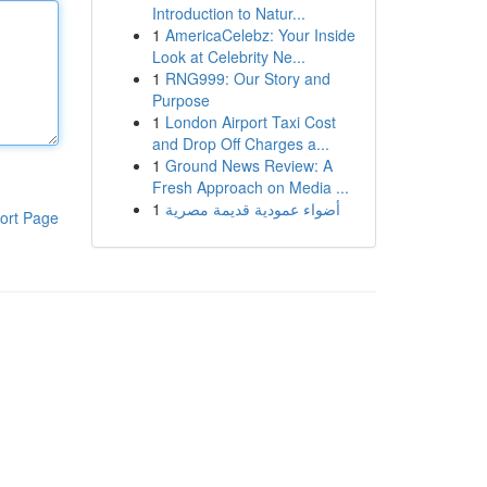
Introduction to Natur...
1
AmericaCelebz: Your Inside
Look at Celebrity Ne...
1
RNG999: Our Story and
Purpose
1
London Airport Taxi Cost
and Drop Off Charges a...
1
Ground News Review: A
Fresh Approach on Media ...
1
أضواء عمودية قديمة مصرية
ort Page