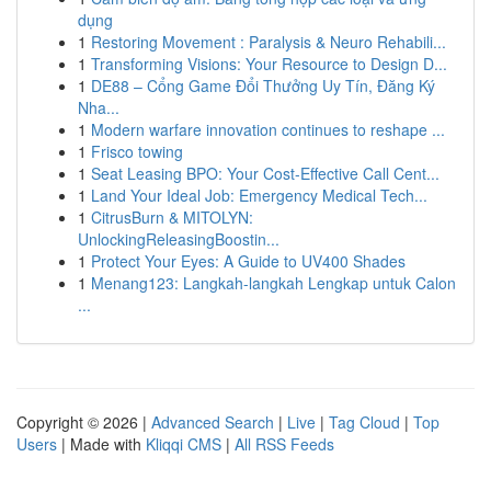
dụng
1
Restoring Movement : Paralysis & Neuro Rehabili...
1
Transforming Visions: Your Resource to Design D...
1
DE88 – Cổng Game Đổi Thưởng Uy Tín, Đăng Ký
Nha...
1
Modern warfare innovation continues to reshape ...
1
Frisco towing
1
Seat Leasing BPO: Your Cost-Effective Call Cent...
1
Land Your Ideal Job: Emergency Medical Tech...
1
CitrusBurn & MITOLYN:
UnlockingReleasingBoostin...
1
Protect Your Eyes: A Guide to UV400 Shades
1
Menang123: Langkah-langkah Lengkap untuk Calon
...
Copyright © 2026 |
Advanced Search
|
Live
|
Tag Cloud
|
Top
Users
| Made with
Kliqqi CMS
|
All RSS Feeds