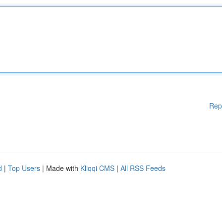
Rep
d
|
Top Users
| Made with
Kliqqi CMS
|
All RSS Feeds