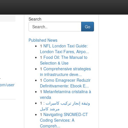
Search
Go
Published News
1
NFL London Taxi Guide:
London Taxi Fares, Airpo...
1
Food Oil: The Manual to
Selection & Use
1
Comprehensive strategies
in infrastructure deve...
r
1
Como Emagrecer Reduzir
com/user
Definitivamente: Ebook E...
1
Metanfetamina cristalina à
venda
1
وثيقة إنجاز تركيب كاميرات :
مرشد كامل
1
Navigating SNOMED-CT
Coding Services: A
Compreh...