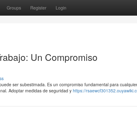
Groups
Register
Login
 Trabajo: Un Compromiso
ss
no puede ser subestimada. Es un compromiso fundamental para cualquie
onal. Adoptar medidas de seguridad y
https://rsaewcf301352.ouyawiki.