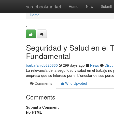
Home
scrapbookmarket
Home
New
Submit
Home
1
Seguridad y Salud en el
Fundamental
barbarahlob820830
299 days ago
News
Discu
La relevancia de la seguridad y salud en el trabajo 
empresa que se interese por el bienestar de sus pers
Comments
Who Upvoted
Comments
Submit a Comment
No HTML