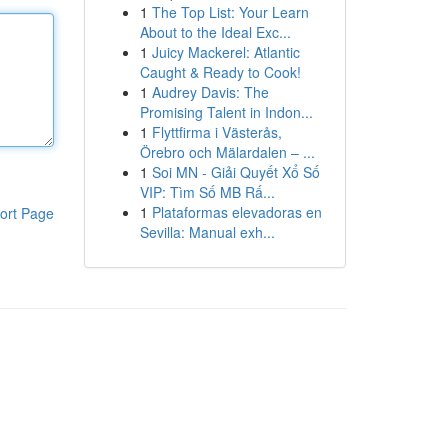
1
The Top List: Your Learn
About to the Ideal Exc...
1
Juicy Mackerel: Atlantic
Caught & Ready to Cook!
1
Audrey Davis: The
Promising Talent in Indon...
1
Flyttfirma i Västerås,
Örebro och Mälardalen – ...
1
Soi MN - Giải Quyết Xổ Số
VIP: Tìm Số MB Rấ...
1
Plataformas elevadoras en
ort Page
Sevilla: Manual exh...