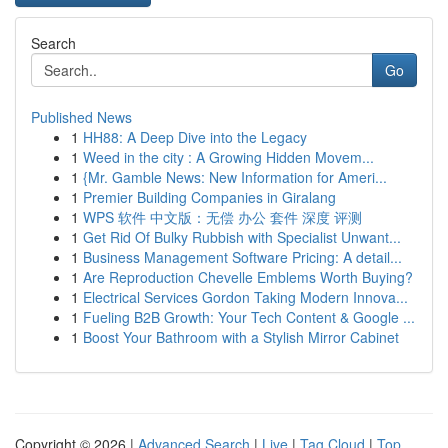
Search
Go
Published News
1
HH88: A Deep Dive into the Legacy
1
Weed in the city : A Growing Hidden Movem...
1
{Mr. Gamble News: New Information for Ameri...
1
Premier Building Companies in Giralang
1
WPS 软件 中文版：无偿 办公 套件 深度 评测
1
Get Rid Of Bulky Rubbish with Specialist Unwant...
1
Business Management Software Pricing: A detail...
1
Are Reproduction Chevelle Emblems Worth Buying?
1
Electrical Services Gordon Taking Modern Innova...
1
Fueling B2B Growth: Your Tech Content & Google ...
1
Boost Your Bathroom with a Stylish Mirror Cabinet
Copyright © 2026 |
Advanced Search
|
Live
|
Tag Cloud
|
Top