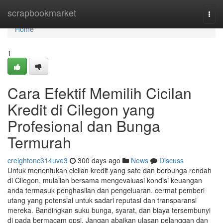
Home
scrapbookmarket
Togg
navi
Home
1
Cara Efektif Memilih Cicilan
Kredit di Cilegon yang
Profesional dan Bunga
Termurah
creightonc314uve3
300 days ago
News
Discuss
Untuk menentukan cicilan kredit yang safe dan berbunga rendah
di Cilegon, mulailah bersama mengevaluasi kondisi keuangan
anda termasuk penghasilan dan pengeluaran. cermat pemberi
utang yang potensial untuk sadari reputasi dan transparansi
mereka. Bandingkan suku bunga, syarat, dan biaya tersembunyi
di pada bermacam opsi. Jangan abaikan ulasan pelanggan dan