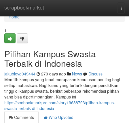
Home
scrapbookmarket
Togg
navi
Home
1
Pilihan Kampus Swasta
Terbaik di Indonesia
jakublevg049444
270 days ago
News
Discuss
Memilih kampus yang tepat merupakan keputusan penting bagi
setiap mahasiswa. Bagi kamu yang tertarik dengan pendidikan
tinggi di kampus swasta, berikut beberapa rekomendasi pilihan
yang bisa dipertimbangkan. Kampus ini
https://seobookmarkpro.com/story19688793/pilihan-kampus-
swasta-terbaik-di-indonesia
Comments
Who Upvoted