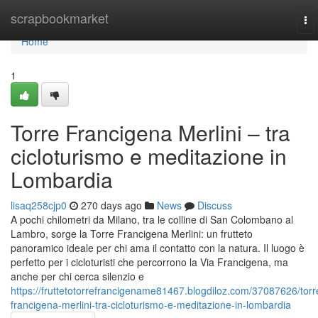
Home
scrapbookmarket
To
nav
Home
1
Torre Francigena Merlini – tra
cicloturismo e meditazione in
Lombardia
lisaq258cjp0
270 days ago
News
Discuss
A pochi chilometri da Milano, tra le colline di San Colombano al
Lambro, sorge la Torre Francigena Merlini: un frutteto
panoramico ideale per chi ama il contatto con la natura. Il luogo è
perfetto per i cicloturisti che percorrono la Via Francigena, ma
anche per chi cerca silenzio e
https://fruttetotorrefrancigename81467.blogdiloz.com/37087626/torr
francigena-merlini-tra-cicloturismo-e-meditazione-in-lombardia