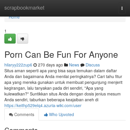
Home
scrapbookmarket
Togg
navi
Home
1
Porn Can Be Fun For Anyone
hilaryy222zup6
270 days ago
News
Discuss
Situs aman seperti apa yang bisa saya temukan dalam daftar
Anda dan bagaimana Anda menilai peringkatnya? Cari tahu fitur
apa yang mereka gunakan untuk membuat pengunjung menjerit
kegirangan, lalu tanyakan pada diri sendiri, "Apa yang
kulewatkan?" Suntikkan situs Anda dengan dosis jenius mesum
Anda sendiri, taburkan beberapa keajaiban aneh di
https://keithp529elq4.azuria-wiki.com/user
Comments
Who Upvoted
Comments