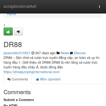
Home
scrapbookmarket
Togg
navi
Home
1
DR88
jaysonlxbc310521
267 days ago
News
Discuss
DR88 – Sân chơi cá cược trực tuyến đẳng cấp, an toàn và uy tín
hàng đầu 1. Giới thiệu về DR88 DR88 là nền tảng cá cược trực
tuyến hàng đầu châu Á, được đông đảo
https://showjumpinginternational.com/
Comments
Who Upvoted
Comments
Submit a Comment
No HTML