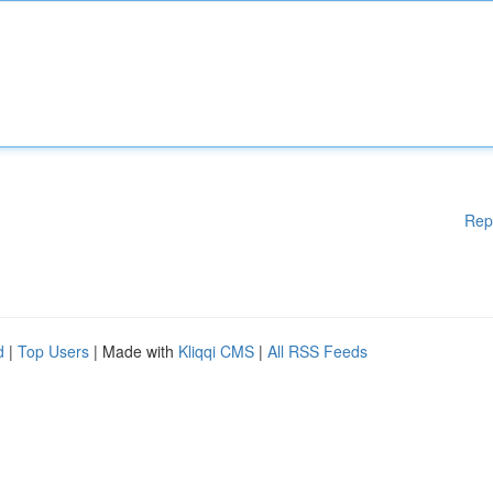
Rep
d
|
Top Users
| Made with
Kliqqi CMS
|
All RSS Feeds