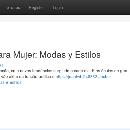
Groups
Register
Login
ra Mujer: Modas y Estilos
ss
ão, com novas tendências surgindo a cada dia. E os óculos de grau 
vão além da função prática e
https://jeanfwhj548332.anchor-
s-e-estilos