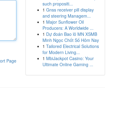
such propositi...
1
Gnss receiver pill display
and steering Managem...
1
Major Sunflower Oil
Producers: A Worldwide ...
1
Dự đoán Bao lô MN XSMB
Minh Ngọc Chốt Số Hôm Nay
1
Tailored Electrical Solutions
for Modern Living...
1
MbiJackpot Casino: Your
ort Page
Ultimate Online Gaming ...