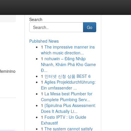
Search
Go
Published News
1
The impressive manner ins
which music direction...
1
nohuwin – Đăng Nhập
Nhanh, Khám Phá Kho Game
Đ...
feminino
1
인터넷 신청 상품 BEST 6
1
Agiles Projektdurchführung:
Ein umfassender ...
1
La Mesa best Plumber for
Complete Plumbing Serv...
1
{Spirulina Plus Assessment:
Does It Actually Li...
1
Fosto IPTV : Un Guide
Exhaustif
1
The system cannot satisfy