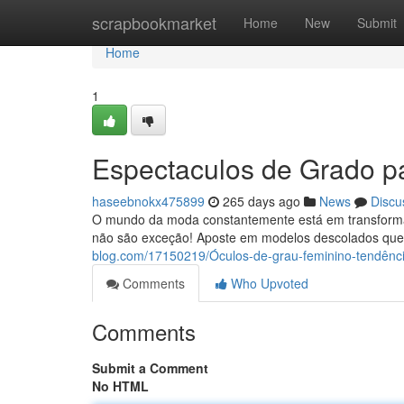
Home
scrapbookmarket
Home
New
Submit
Home
1
Espectaculos de Grado pa
haseebnokx475899
265 days ago
News
Discu
O mundo da moda constantemente está em transformaç
não são exceção! Aposte em modelos descolados que 
blog.com/17150219/Óculos-de-grau-feminino-tendência
Comments
Who Upvoted
Comments
Submit a Comment
No HTML