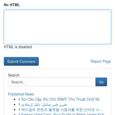
No HTML
HTML is disabled
Report Page
Search
Go
Published News
1
Soi Cầu Cặp Xỉu Chủ XSMT: Thủ Thuật Chốt Số
1
تقرير فني شامل: دليل إرشادي
1
애드얼트 콘텐츠 플랫폼 사용자를 위한 인터넷 스...
1
Fresno Used Cars: Your Guide to Rides Under $15...