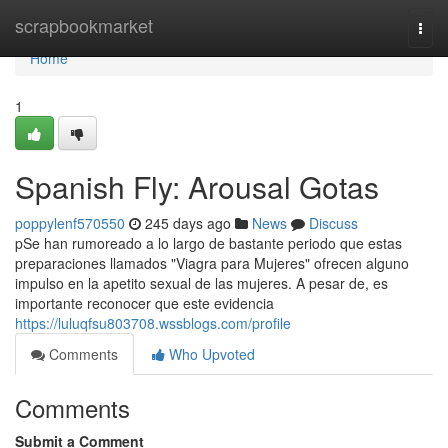
Home
scrapbookmarket
Togg
navi
Home
1
Spanish Fly: Arousal Gotas
poppylenf570550
245 days ago
News
Discuss
pSe han rumoreado a lo largo de bastante periodo que estas
preparaciones llamados "Viagra para Mujeres" ofrecen alguno
impulso en la apetito sexual de las mujeres. A pesar de, es
importante reconocer que este evidencia
https://luluqfsu803708.wssblogs.com/profile
Comments
Who Upvoted
Comments
Submit a Comment