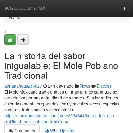
Home
scrapbookmarket
Togg
navi
Home
1
La historia del sabor
inigualable: El Mole Poblano
Tradicional
adrianahoqs256827
244 days ago
News
Discuss
El Mole Mexicano tradicional es un manjar mexicano que se
caracteriza por su profundidad de sabores. Sus ingredientes,
cuidadosamente preparados, incluyen chiles secos, especias,
semillas, frutas secas y chocolate. La
https://enrollbookmarks.com/story20643449/este-delicioso-
platillo-el-mole-poblano-tradicional
Comments
Who Upvoted