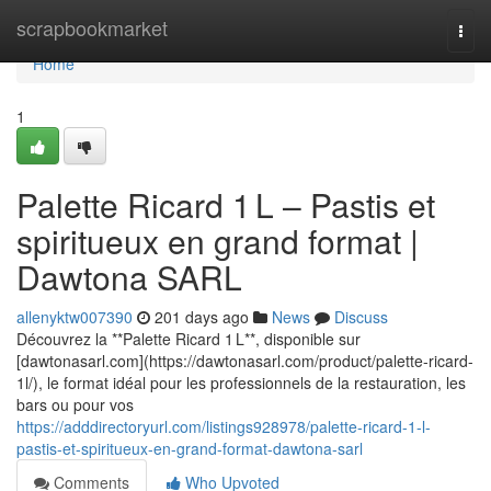
Home
scrapbookmarket
Togg
navi
Home
1
Palette Ricard 1 L – Pastis et
spiritueux en grand format |
Dawtona SARL
allenyktw007390
201 days ago
News
Discuss
Découvrez la **Palette Ricard 1 L**, disponible sur
[dawtonasarl.com](https://dawtonasarl.com/product/palette-ricard-
1l/), le format idéal pour les professionnels de la restauration, les
bars ou pour vos
https://adddirectoryurl.com/listings928978/palette-ricard-1-l-
pastis-et-spiritueux-en-grand-format-dawtona-sarl
Comments
Who Upvoted