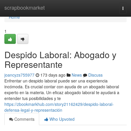
Home
scrapbookmarket
Togg
navi
Home
1
Despido Laboral: Abogado y
Representante
joancyzs755977
173 days ago
News
Discuss
Enfrentar un despido laboral puede ser una experiencia
incómoda. Es crucial contar con ayuda de un abogado laboral
experto en la materia. Un eficaz abogado laboral te ayudará a
entender tus posibilidades y te
https://zbookmarkhub.com/story21162429/despido-laboral-
defensa-legal-y-representación
Comments
Who Upvoted