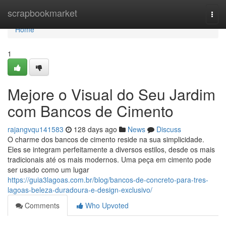
Home
scrapbookmarket
Togg
navi
Home
1
Mejore o Visual do Seu Jardim
com Bancos de Cimento
rajangvqu141583
128 days ago
News
Discuss
O charme dos bancos de cimento reside na sua simplicidade.
Eles se integram perfeitamente a diversos estilos, desde os mais
tradicionais até os mais modernos. Uma peça em cimento pode
ser usado como um lugar
https://guia3lagoas.com.br/blog/bancos-de-concreto-para-tres-
lagoas-beleza-duradoura-e-design-exclusivo/
Comments
Who Upvoted