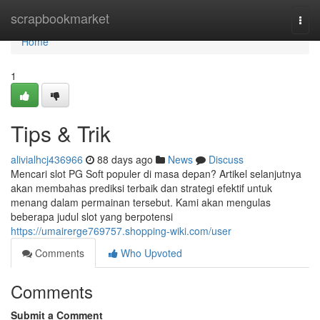
Home
scrapbookmarket
Togg
navi
Home
1
Tips & Trik
alivialhcj436966
88 days ago
News
Discuss
Mencari slot PG Soft populer di masa depan? Artikel selanjutnya
akan membahas prediksi terbaik dan strategi efektif untuk
menang dalam permainan tersebut. Kami akan mengulas
beberapa judul slot yang berpotensi
https://umairerge769757.shopping-wiki.com/user
Comments
Who Upvoted
Comments
Submit a Comment