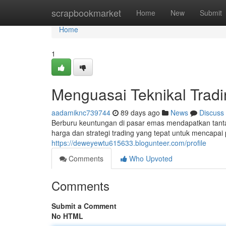
Home
scrapbookmarket
Home
New
Submit
Home
1
Menguasai Teknikal Trad
aadamiknc739744
89 days ago
News
Discuss
Berburu keuntungan di pasar emas mendapatkan tan
harga dan strategi trading yang tepat untuk mencapai p
https://deweyewtu615633.blogunteer.com/profile
Comments
Who Upvoted
Comments
Submit a Comment
No HTML