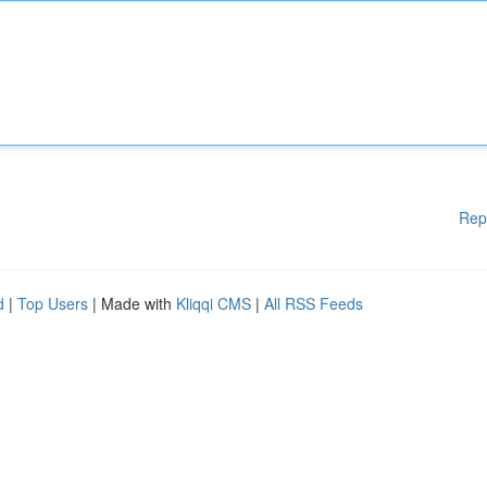
Rep
d
|
Top Users
| Made with
Kliqqi CMS
|
All RSS Feeds