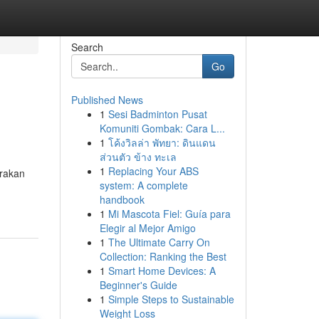
Search
Go
Published News
1
Sesi Badminton Pusat
Komuniti Gombak: Cara L...
1
โค้งวิลล่า พัทยา: ดินแดน
ส่วนตัว ข้าง ทะเล
1
Replacing Your ABS
rakan
system: A complete
handbook
1
Mi Mascota Fiel: Guía para
Elegir al Mejor Amigo
1
The Ultimate Carry On
Collection: Ranking the Best
1
Smart Home Devices: A
Beginner's Guide
1
Simple Steps to Sustainable
Weight Loss