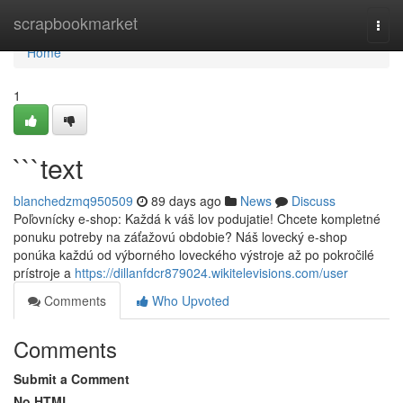
Home
scrapbookmarket
Togg
navi
Home
1
```text
blanchedzmq950509
89 days ago
News
Discuss
Poľovnícky e-shop: Každá k váš lov podujatie! Chcete kompletné
ponuku potreby na záťažovú obdobie? Náš lovecký e-shop
ponúka každú od výborného loveckého výstroje až po pokročilé
prístroje a
https://dillanfdcr879024.wikitelevisions.com/user
Comments
Who Upvoted
Comments
Submit a Comment
No HTML