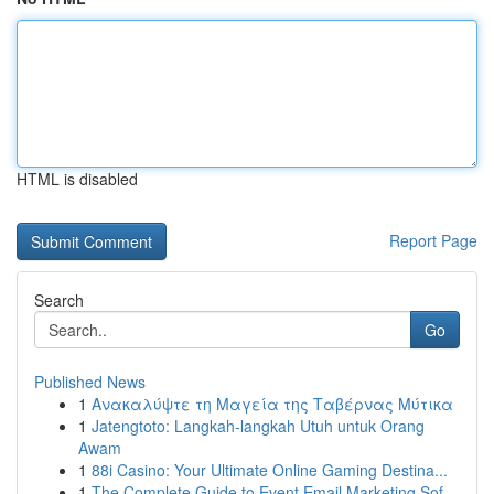
HTML is disabled
Report Page
Search
Go
Published News
1
Ανακαλύψτε τη Μαγεία της Ταβέρνας Μύτικα
1
Jatengtoto: Langkah-langkah Utuh untuk Orang
Awam
1
88i Casino: Your Ultimate Online Gaming Destina...
1
The Complete Guide to Event Email Marketing Sof...