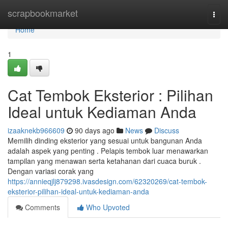
Home
scrapbookmarket
Togg
navi
Home
1
Cat Tembok Eksterior : Pilihan
Ideal untuk Kediaman Anda
izaaknekb966609
90 days ago
News
Discuss
Memilih dinding eksterior yang sesuai untuk bangunan Anda
adalah aspek yang penting . Pelapis tembok luar menawarkan
tampilan yang menawan serta ketahanan dari cuaca buruk .
Dengan variasi corak yang
https://annieqjlj879298.ivasdesign.com/62320269/cat-tembok-
eksterior-pilihan-ideal-untuk-kediaman-anda
Comments
Who Upvoted