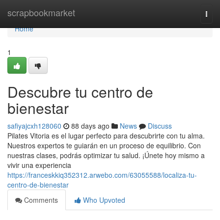
Home
scrapbookmarket
Togg
navi
Home
1
Descubre tu centro de
bienestar
safiyajcxh128060
88 days ago
News
Discuss
Pilates Vitoria es el lugar perfecto para descubrirte con tu alma.
Nuestros expertos te guiarán en un proceso de equilibrio. Con
nuestras clases, podrás optimizar tu salud. ¡Únete hoy mismo a
vivir una experiencia
https://franceskkiq352312.arwebo.com/63055588/localiza-tu-
centro-de-bienestar
Comments
Who Upvoted