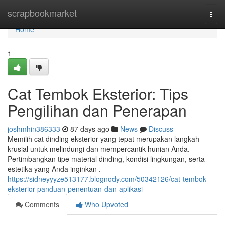
Home
scrapbookmarket
Togg
navi
Home
1
Cat Tembok Eksterior: Tips
Pengilihan dan Penerapan
joshmhin386333
87 days ago
News
Discuss
Memilih cat dinding eksterior yang tepat merupakan langkah
krusial untuk melindungi dan mempercantik hunian Anda.
Pertimbangkan tipe material dinding, kondisi lingkungan, serta
estetika yang Anda inginkan .
https://sidneyyyze513177.blognody.com/50342126/cat-tembok-
eksterior-panduan-penentuan-dan-aplikasi
Comments
Who Upvoted