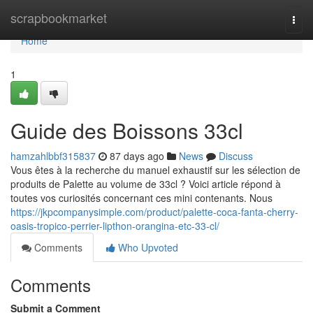
Home
scrapbookmarket
Togg
navi
Home
1
Guide des Boissons 33cl
hamzahlbbf315837
87 days ago
News
Discuss
Vous êtes à la recherche du manuel exhaustif sur les sélection de
produits de Palette au volume de 33cl ? Voici article répond à
toutes vos curiosités concernant ces mini contenants. Nous
https://jkpcompanysimple.com/product/palette-coca-fanta-cherry-
oasis-tropico-perrier-lipthon-orangina-etc-33-cl/
Comments
Who Upvoted
Comments
Submit a Comment