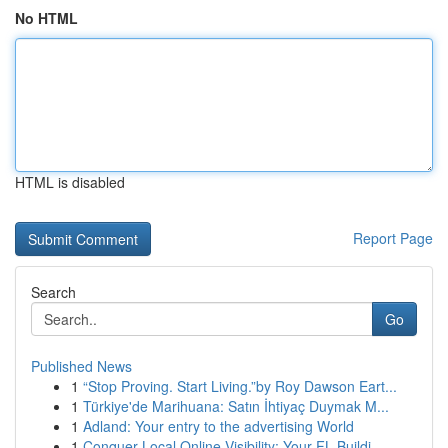
No HTML
HTML is disabled
Report Page
Search
Go
Published News
1
“Stop Proving. Start Living.”by Roy Dawson Eart...
1
Türkiye'de Marihuana: Satın İhtiyaç Duymak M...
1
Adland: Your entry to the advertising World
1
Conquer Local Online Visibility: Your FL Buildi...