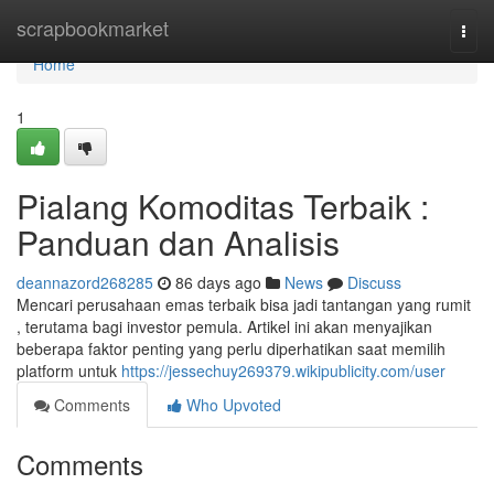
Home
scrapbookmarket
Togg
navi
Home
1
Pialang Komoditas Terbaik :
Panduan dan Analisis
deannazord268285
86 days ago
News
Discuss
Mencari perusahaan emas terbaik bisa jadi tantangan yang rumit
, terutama bagi investor pemula. Artikel ini akan menyajikan
beberapa faktor penting yang perlu diperhatikan saat memilih
platform untuk
https://jessechuy269379.wikipublicity.com/user
Comments
Who Upvoted
Comments