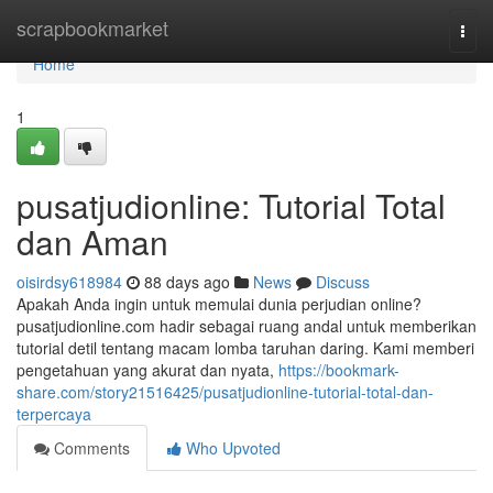
Home
scrapbookmarket
Togg
navi
Home
1
pusatjudionline: Tutorial Total
dan Aman
oisirdsy618984
88 days ago
News
Discuss
Apakah Anda ingin untuk memulai dunia perjudian online?
pusatjudionline.com hadir sebagai ruang andal untuk memberikan
tutorial detil tentang macam lomba taruhan daring. Kami memberi
pengetahuan yang akurat dan nyata,
https://bookmark-
share.com/story21516425/pusatjudionline-tutorial-total-dan-
terpercaya
Comments
Who Upvoted