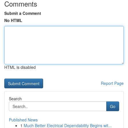
Comments
Submit a Comment
No HTML
HTML is disabled
Report Page
Search
Go
Published News
1
Much Better Electrical Dependability Begins wit...