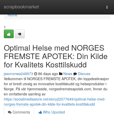
Home
scrapbookmarket
Togg
navi
Home
1
Optimal Helse med NORGES
FREMSTE APOTEK: Din Kilde
for Kvalitets Kosttilskudd
jasonxnwa248973
86 days ago
News
Discuss
Velkommen til NORGES FREMSTE APOTEK, din toppdestinasjon
for et bredt utvalg av innovative kosttilskudd og helseprodukter i
Norge. På vår hjemmeside, norgesfremsteapotek.com, finner du
en omfattende samling av
https://socialmediastore.net/story22577649/optimal-helse-med-
norges-fremste-apotek-din-kilde-for-kvalitets-kosttilskudd
Comments
Who Upvoted