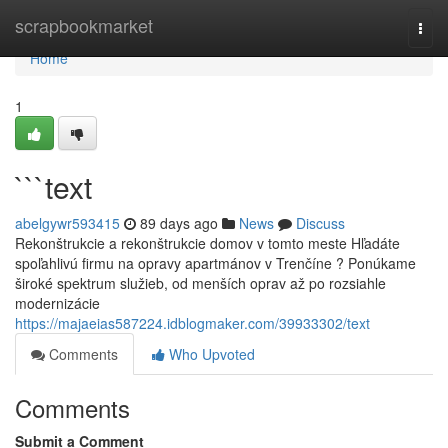
Home
scrapbookmarket
Togg
navi
Home
1
```text
abelgywr593415
89 days ago
News
Discuss
Rekonštrukcie a rekonštrukcie domov v tomto meste Hľadáte
spoľahlivú firmu na opravy apartmánov v Trenčíne ? Ponúkame
široké spektrum služieb, od menších oprav až po rozsiahle
modernizácie
https://majaeias587224.idblogmaker.com/39933302/text
Comments
Who Upvoted
Comments
Submit a Comment