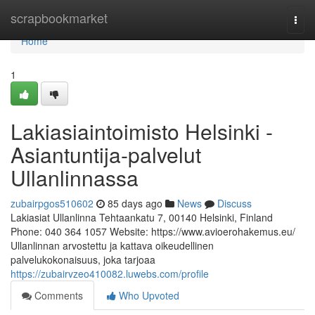
Home
scrapbookmarket
Togg
navi
Home
1
Lakiasiaintoimisto Helsinki -
Asiantuntija-palvelut
Ullanlinnassa
zubairpgos510602
85 days ago
News
Discuss
Lakiasiat Ullanlinna Tehtaankatu 7, 00140 Helsinki, Finland
Phone: 040 364 1057 Website: https://www.avioerohakemus.eu/
Ullanlinnan arvostettu ja kattava oikeudellinen
palvelukokonaisuus, joka tarjoaa
https://zubairvzeo410082.luwebs.com/profile
Comments
Who Upvoted