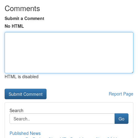
Comments
Submit a Comment
No HTML
HTML is disabled
Report Page
Search
Go
Published News