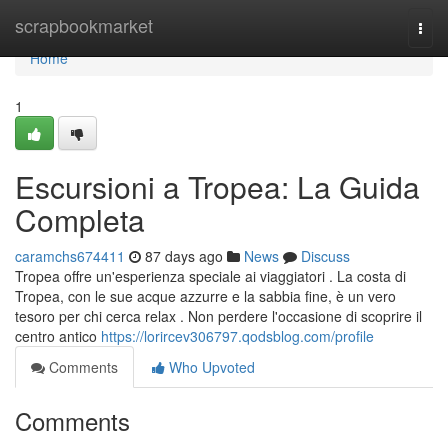
Home
scrapbookmarket
Togg
navi
Home
1
Escursioni a Tropea: La Guida
Completa
caramchs674411
87 days ago
News
Discuss
Tropea offre un'esperienza speciale ai viaggiatori . La costa di
Tropea, con le sue acque azzurre e la sabbia fine, è un vero
tesoro per chi cerca relax . Non perdere l'occasione di scoprire il
centro antico
https://lorircev306797.qodsblog.com/profile
Comments
Who Upvoted
Comments