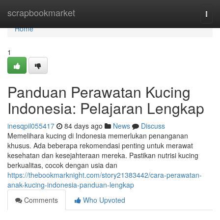
Home
scrapbookmarket
Togg
navi
Home
1
Panduan Perawatan Kucing
Indonesia: Pelajaran Lengkap
inesqpil055417
84 days ago
News
Discuss
Memelihara kucing di Indonesia memerlukan penanganan
khusus. Ada beberapa rekomendasi penting untuk merawat
kesehatan dan kesejahteraan mereka. Pastikan nutrisi kucing
berkualitas, cocok dengan usia dan
https://thebookmarknight.com/story21383442/cara-perawatan-
anak-kucing-indonesia-panduan-lengkap
Comments
Who Upvoted