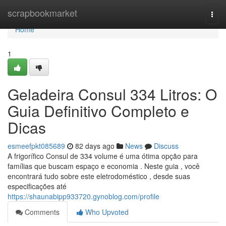
Home
scrapbookmarket
Togg
navi
Home
1
Geladeira Consul 334 Litros: O
Guia Definitivo Completo e
Dicas
esmeefpkt085689
82 days ago
News
Discuss
A frigorífico Consul de 334 volume é uma ótima opção para
famílias que buscam espaço e economia . Neste guia , você
encontrará tudo sobre este eletrodoméstico , desde suas
especificações até
https://shaunabipp933720.gynoblog.com/profile
Comments
Who Upvoted