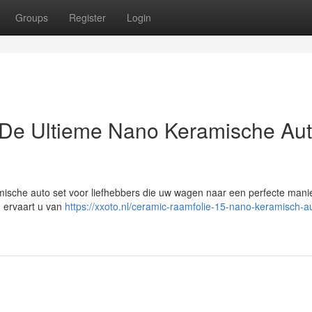
Groups
Register
Login
De Ultieme Nano Keramische Au
ische auto set voor liefhebbers die uw wagen naar een perfecte mani
 ervaart u van
https://xxoto.nl/ceramic-raamfolie-15-nano-keramisch-au