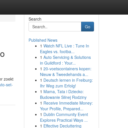
Search
Go
Published News
1
Watch NFL Live : Tune In
to
Eagles vs. footba...
1
Auto Servicing & Solutions
in Guildford : Your...
1
20-voetscontainers kopen:
Nieuw & Tweedehands a...
er zoekt
1
Deutsch lernen in Freiburg:
to-set-
Ihr Weg zum Erfolg!
1
Mama, Tata i Dziecko:
Budowanie Silnej Rodziny
1
Receive Immediate Money:
Your Profile, Prepared...
1
Dublin Community Event
Explores Practical Ways ...
1
Effective Decluttering