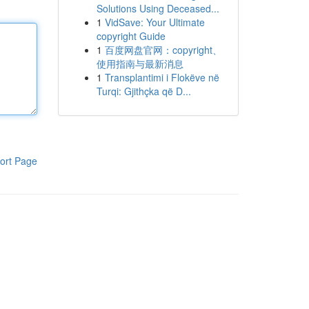
Solutions Using Deceased...
1
VidSave: Your Ultimate
copyright Guide
1
百度网盘官网：copyright、
使用指南与最新消息
1
Transplantimi i Flokëve në
Turqi: Gjithçka që D...
ort Page