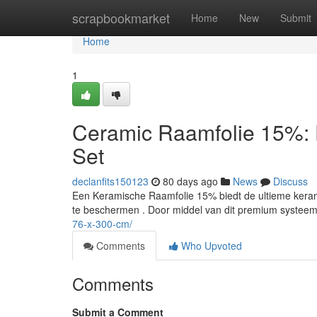
Home
scrapbookmarket
Home
New
Submit
Home
1
Ceramic Raamfolie 15%: 
Set
declanfits150123
80 days ago
News
Discuss
Een Keramische Raamfolie 15% biedt de ultieme keram
te beschermen . Door middel van dit premium systeem
76-x-300-cm/
Comments
Who Upvoted
Comments
Submit a Comment