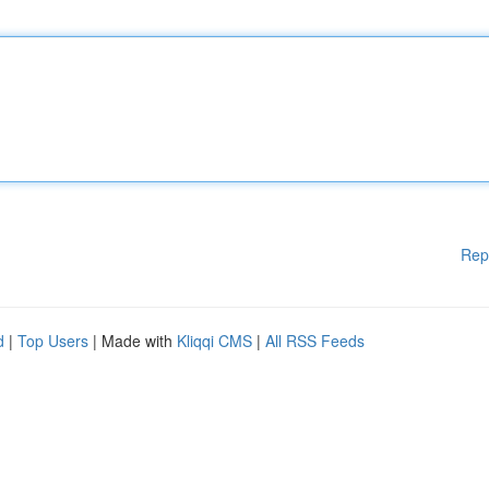
Rep
d
|
Top Users
| Made with
Kliqqi CMS
|
All RSS Feeds