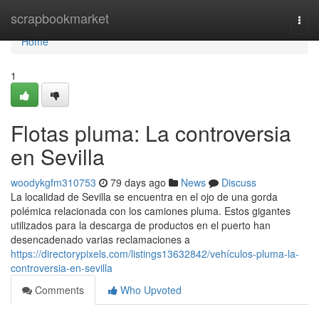
Home
scrapbookmarket
Togg
navi
Home
1
Flotas pluma: La controversia
en Sevilla
woodykgfm310753
79 days ago
News
Discuss
La localidad de Sevilla se encuentra en el ojo de una gorda
polémica relacionada con los camiones pluma. Estos gigantes
utilizados para la descarga de productos en el puerto han
desencadenado varias reclamaciones a
https://directorypixels.com/listings13632842/vehículos-pluma-la-
controversia-en-sevilla
Comments
Who Upvoted