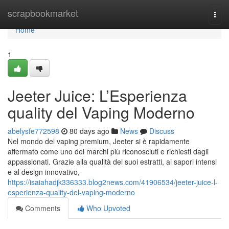
Home
scrapbookmarket
Togg
navi
Home
1
Jeeter Juice: L’Esperienza
quality del Vaping Moderno
abelysfe772598
80 days ago
News
Discuss
Nel mondo del vaping premium, Jeeter si è rapidamente
affermato come uno dei marchi più riconosciuti e richiesti dagli
appassionati. Grazie alla qualità dei suoi estratti, ai sapori intensi
e al design innovativo,
https://isaiahadjk336333.blog2news.com/41906534/jeeter-juice-l-
esperienza-quality-del-vaping-moderno
Comments
Who Upvoted