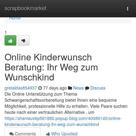
Home
scrapbookmarket
Togg
navi
Home
1
Online Kinderwunsch
Beratung: Ihr Weg zum
Wunschkind
gretaldas854937
77 days ago
News
Discuss
Die Online Unterstützung zum Thema
Schwangerschaftsvorbereitung bietet Ihnen eine bequeme
Möglichkeit, professionelle Hilfe zu erhalten. Viele Paare suchen
heute nach einer vertraulichen Alternative , um
https://shaniauvbp561880.popup-blog.com/40086145/online-
kinderwunsch-beratung-ihr-weg-zum-wunschkind
Comments
Who Upvoted